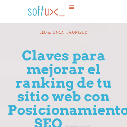
About Us?
What Do We Do?
Contact Us
BLOG
,
UNCATEGORIZED
Claves para
mejorar el
ranking de tu
sitio web con
Posicionamient
SEO
9
min read